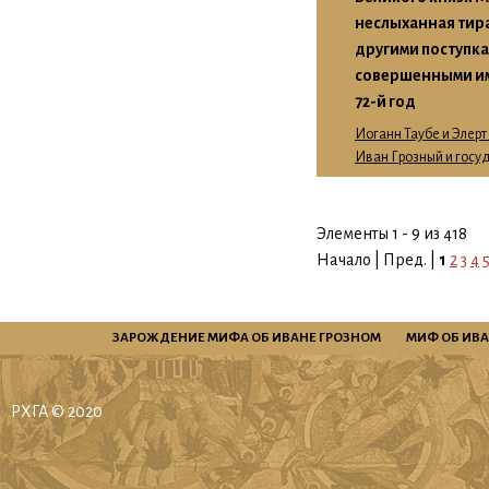
неслыханная тира
другими поступка
совершенными им 
72-й год
Иоганн Таубе и Элерт
Иван Грозный и госу
Элементы 1 - 9 из 418
Начало | Пред. |
1
2
3
4
ЗАРОЖДЕНИЕ МИФА ОБ ИВАНЕ ГРОЗНОМ
МИФ ОБ ИВА
РХГА © 2020