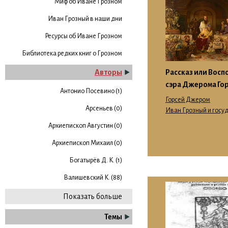
Миф об Иване Грозном
Иван Грозный в наши дни
Ресурсы об Иване Грозном
Библиотека редких книг о Грозном
Рассказ или Вос
Авторы
сэра Джерома Го
Антонио Посевино (1)
Горсей Джером
Арсеньев (0)
Иван Грозный и госу
Архиепископ Августин (0)
Архиепископ Михаил (0)
Богатырёв Д. К. (1)
Валишевский К. (88)
Показать больше
Темы