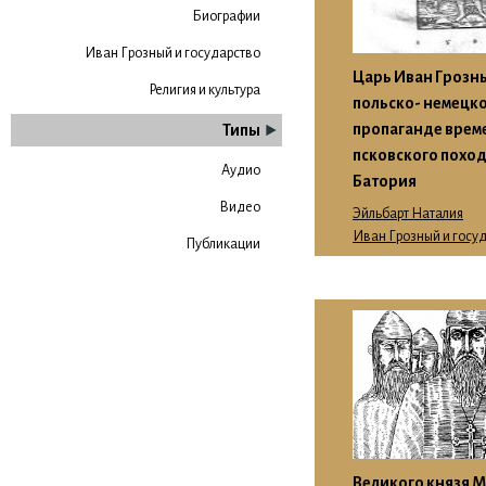
Биографии
Иван Грозный и государство
Царь Иван Грозн
Религия и культура
польско- немецк
пропаганде врем
Типы
псковского похо
Аудио
Батория
Видео
Эйльбарт Наталия
Иван Грозный и госу
Публикации
Великого князя 