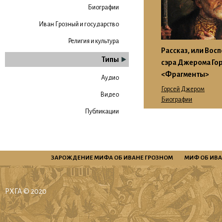
Биографии
Иван Грозный и государство
Религия и культура
Рассказ, или Вос
Типы
сэра Джерома Го
<Фрагменты>
Аудио
Горсей Джером
Видео
Биографии
Публикации
ЗАРОЖДЕНИЕ МИФА ОБ ИВАНЕ ГРОЗНОМ
МИФ ОБ ИВА
РХГА © 2020