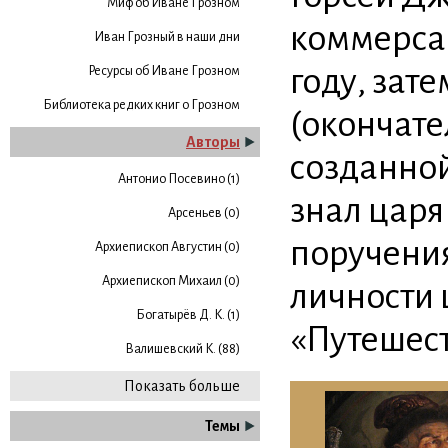
Миф об Иване Грозном
коммерсан
Иван Грозный в наши дни
году, зат
Ресурсы об Иване Грозном
Библиотека редких книг о Грозном
(окончате
Авторы
созданной
Антонио Посевино (1)
знал царя
Арсеньев (0)
поручения
Архиепископ Августин (0)
Архиепископ Михаил (0)
личности 
Богатырёв Д. К. (1)
«Путешест
Валишевский К. (88)
Показать больше
Темы