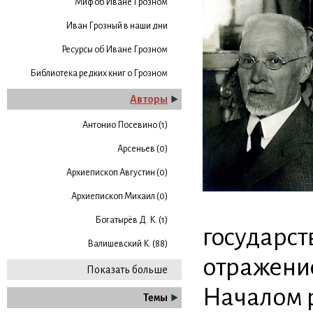
Миф об Иване Грозном
Иван Грозный в наши дни
Ресурсы об Иване Грозном
Библиотека редких книг о Грозном
Авторы
Антонио Посевино (1)
Арсеньев (0)
Архиепископ Августин (0)
Архиепископ Михаил (0)
Богатырёв Д. К. (1)
государст
Валишевский К. (88)
отражение
Показать больше
Началом р
Темы