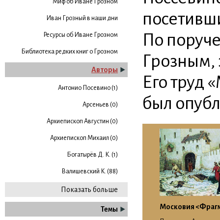
Миф об Иване Грозном
посетивши
Иван Грозный в наши дни
По поруче
Ресурсы об Иване Грозном
Библиотека редких книг о Грозном
Грозным, 
Авторы
Его труд 
Антонио Посевино (1)
был опубл
Арсеньев (0)
Архиепископ Августин (0)
Архиепископ Михаил (0)
Богатырёв Д. К. (1)
Валишевский К. (88)
Показать больше
Московия <Фраг
Темы